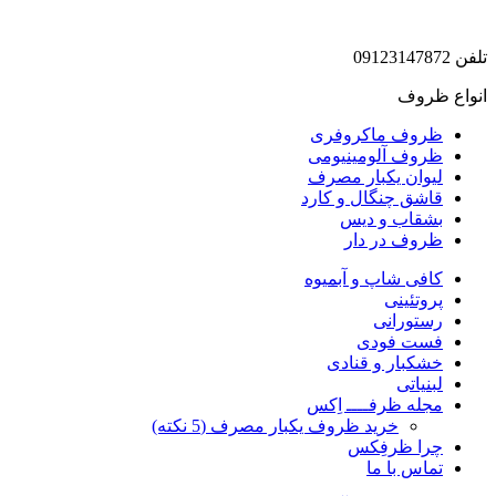
تلفن 09123147872
انواع ظروف
ظروف ماکروفری
ظروف آلومینیومی
لیوان یکبار مصرف
قاشق چنگال و کارد
بشقاب و دیس
ظروف در دار
کافی شاپ و آبمیوه
پروتئینی
رستورانی
فست فودی
خشکبار و قنادی
لبنیاتی
مجله ظرفــــ اِکس
خرید ظروف یکبار مصرف (5 نکته)
چرا ظرفِکس
تماس با ما