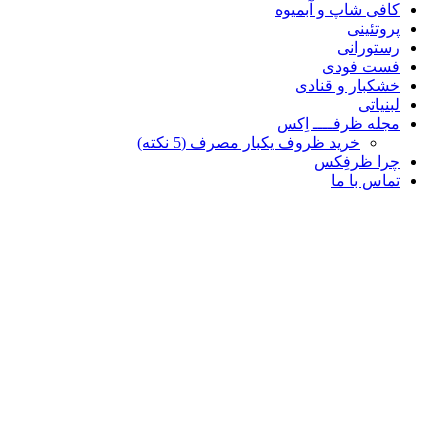
کافی شاپ و آبمیوه
پروتئینی
رستورانی
فست فودی
خشکبار و قنادی
لبنیاتی
مجله ظرفــــ اِکس
خرید ظروف یکبار مصرف (5 نکته)
چرا ظرفِکس
تماس با ما