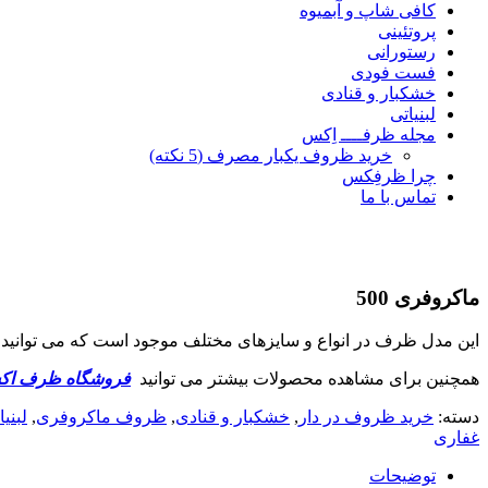
کافی شاپ و آبمیوه
پروتئینی
رستورانی
فست فودی
خشکبار و قنادی
لبنیاتی
مجله ظرفــــ اِکس
خرید ظروف یکبار مصرف (5 نکته)
چرا ظرفِکس
تماس با ما
ماکروفری 500
این مدل ظرف در انواع و سایزهای مختلف موجود است که می توانی
همچنین برای مشاهده محصولات بیشتر می توانید
فروشگاه ظرف ا
دسته:
خرید ظروف در دار
,
خشکبار و قنادی
,
ظروف ماکروفری
,
لبنیا
غفاری
توضیحات