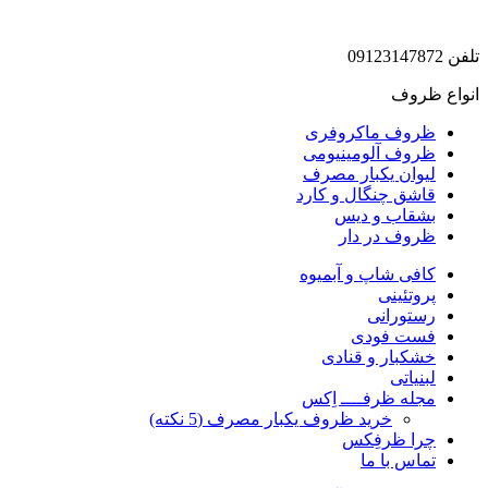
تلفن 09123147872
انواع ظروف
ظروف ماکروفری
ظروف آلومینیومی
لیوان یکبار مصرف
قاشق چنگال و کارد
بشقاب و دیس
ظروف در دار
کافی شاپ و آبمیوه
پروتئینی
رستورانی
فست فودی
خشکبار و قنادی
لبنیاتی
مجله ظرفــــ اِکس
خرید ظروف یکبار مصرف (5 نکته)
چرا ظرفِکس
تماس با ما