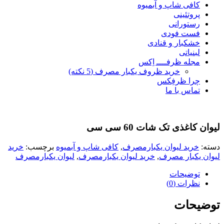
کافی شاپ و آبمیوه
پروتئینی
رستورانی
فست فودی
خشکبار و قنادی
لبنیاتی
مجله ظرفــــ اِکس
خرید ظروف یکبار مصرف (5 نکته)
چرا ظرفِکس
تماس با ما
لیوان کاغذی تک شات 60 سی سی
دسته:
خرید لیوان یکبارمصرف
,
کافی شاپ و آبمیوه
برچسب:
خرید
لیوان یکبار مصرف
,
خرید لیوان یکبارمصرف
,
لیوان یکبارمصرف
توضیحات
نظرات (0)
توضیحات