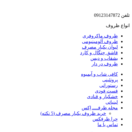
تلفن 09123147872
انواع ظروف
ظروف ماکروفری
ظروف آلومینیومی
لیوان یکبار مصرف
قاشق چنگال و کارد
بشقاب و دیس
ظروف در دار
کافی شاپ و آبمیوه
پروتئینی
رستورانی
فست فودی
خشکبار و قنادی
لبنیاتی
مجله ظرفــــ اِکس
خرید ظروف یکبار مصرف (5 نکته)
چرا ظرفِکس
تماس با ما