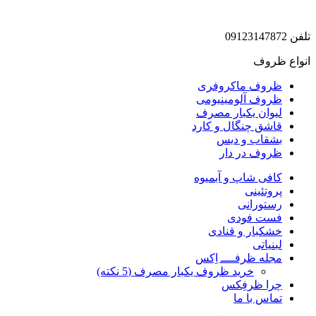
تلفن 09123147872
انواع ظروف
ظروف ماکروفری
ظروف آلومینیومی
لیوان یکبار مصرف
قاشق چنگال و کارد
بشقاب و دیس
ظروف در دار
کافی شاپ و آبمیوه
پروتئینی
رستورانی
فست فودی
خشکبار و قنادی
لبنیاتی
مجله ظرفــــ اِکس
خرید ظروف یکبار مصرف (5 نکته)
چرا ظرفِکس
تماس با ما