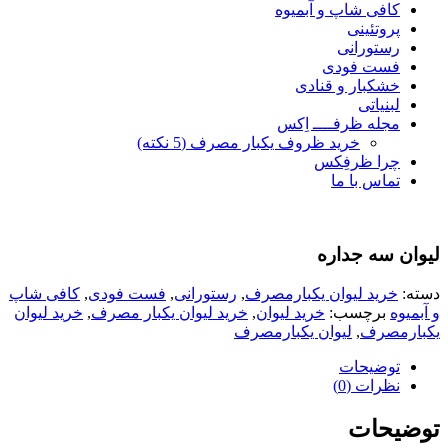
کافی شاپ و آبمیوه
پروتئینی
رستورانی
فست فودی
خشکبار و قنادی
لبنیاتی
مجله ظرفــــ اِکس
خرید ظروف یکبار مصرف (5 نکته)
چرا ظرفِکس
تماس با ما
لیوان سه جداره
دسته:
خرید لیوان یکبارمصرف
,
رستورانی
,
فست فودی
,
کافی شاپ
و آبمیوه
برچسب:
خرید لیوان
,
خرید لیوان یکبار مصرف
,
خرید لیوان
یکبارمصرف
,
لیوان یکبارمصرف
توضیحات
نظرات (0)
توضیحات