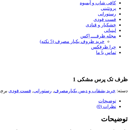
کافی شاپ و آبمیوه
پروتئینی
رستورانی
فست فودی
خشکبار و قنادی
لبنیاتی
مجله ظرفــــ اِکس
خرید ظروف یکبار مصرف (5 نکته)
چرا ظرفِکس
تماس با ما
ظرف تک پرس مشکی 1
دسته:
خرید بشقاب و دیس یکبارمصرف
,
رستورانی
,
فست فودی
برچ
توضیحات
نظرات (0)
توضیحات