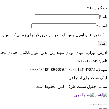
دیدگاه شما
*
نام
*
ایمیل
*
ذخیره نام، ایمیل و وبسایت من در مرورگر برای زمانی که دوباره 
آدرس: تهران، انتهای اتوبان شهید زین الدین، بلوار بابائیان، خیابان پن
تلفن: 02177125345
موبایل: 09123147872 09338585482 09338585481
لینک شبکه های اجتماعی
تمامی حقوق سایت ظرف اکس محفوظ است.