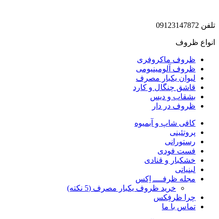
تلفن 09123147872
انواع ظروف
ظروف ماکروفری
ظروف آلومینیومی
لیوان یکبار مصرف
قاشق چنگال و کارد
بشقاب و دیس
ظروف در دار
کافی شاپ و آبمیوه
پروتئینی
رستورانی
فست فودی
خشکبار و قنادی
لبنیاتی
مجله ظرفــــ اِکس
خرید ظروف یکبار مصرف (5 نکته)
چرا ظرفِکس
تماس با ما