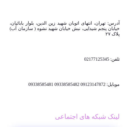
آدرس: تهران، انتهای اتوبان شهید زین الدین، بلوار بابائیان،
خیابان پنجم شیدایی، نبش خیابان شهید نشوه ( سازمان آب)
پلاک ۲۷
تلفن: 02177125345
موبایل: 09123147872 09338585482 09338585481
لینک شبکه های اجتماعی