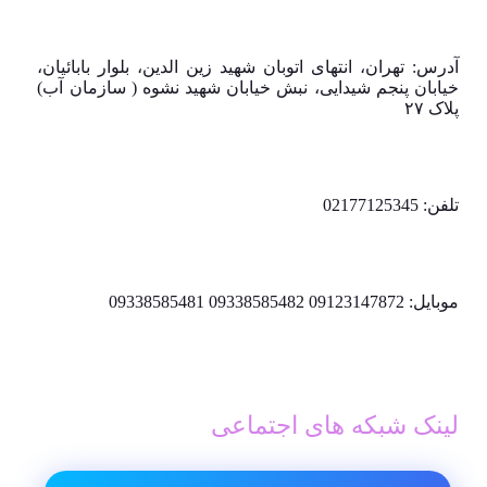
آدرس: تهران، انتهای اتوبان شهید زین الدین، بلوار بابائیان،
خیابان پنجم شیدایی، نبش خیابان شهید نشوه ( سازمان آب)
پلاک ۲۷
تلفن: 02177125345
موبایل: 09123147872 09338585482 09338585481
لینک شبکه های اجتماعی