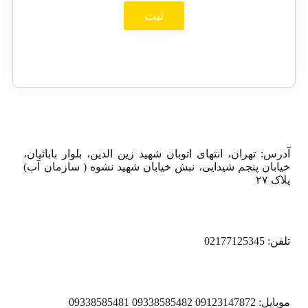
آدرس: تهران، انتهای اتوبان شهید زین الدین، بلوار بابائیان،
خیابان پنجم شیدایی، نبش خیابان شهید نشوه ( سازمان آب)
پلاک ۲۷
تلفن: 02177125345
موبایل: 09123147872 09338585482 09338585481