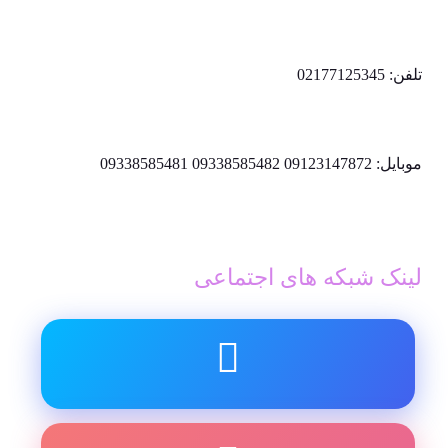
تلفن: 02177125345
موبایل: 09123147872 09338585482 09338585481
لینک شبکه های اجتماعی