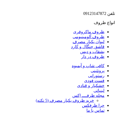
تلفن 09123147872
انواع ظروف
ظروف ماکروفری
ظروف آلومینیومی
لیوان یکبار مصرف
قاشق چنگال و کارد
بشقاب و دیس
ظروف در دار
کافی شاپ و آبمیوه
پروتئینی
رستورانی
فست فودی
خشکبار و قنادی
لبنیاتی
مجله ظرفــــ اِکس
خرید ظروف یکبار مصرف (5 نکته)
چرا ظرفِکس
تماس با ما