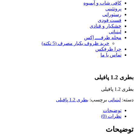
کافی شاپ و آبمیوه
پروتئینی
رستورانی
فست فودی
خشکبار و قنادی
لبنیاتی
مجله ظرفــــ اِکس
خرید ظروف یکبار مصرف (5 نکته)
چرا ظرفِکس
تماس با ما
بطری 1.2 پافیلی
بطری 1.2 پافیلی
دسته:
لبنیاتی
برچسب:
بطری 1.2 پافیلی
توضیحات
نظرات (0)
توضیحات