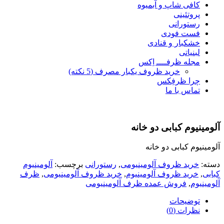
کافی شاپ و آبمیوه
پروتئینی
رستورانی
فست فودی
خشکبار و قنادی
لبنیاتی
مجله ظرفــــ اِکس
خرید ظروف یکبار مصرف (5 نکته)
چرا ظرفِکس
تماس با ما
آلومینیوم کبابی دو خانه
آلومینیوم کبابی دو خانه
دسته:
خرید ظروف آلومینیومی
,
رستورانی
برچسب:
آلومینیوم
کبابی
,
خرید ظروف آلومینیوم
,
خرید ظروف آلومینیومی
,
ظرف
آلومینیوم
,
فروش عمده ظرف آلومینیومی
توضیحات
نظرات (0)