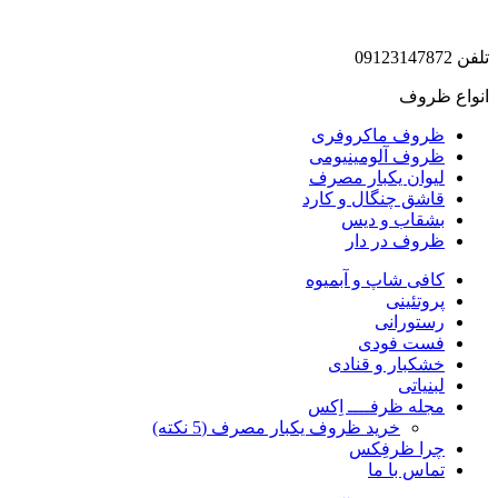
تلفن 09123147872
انواع ظروف
ظروف ماکروفری
ظروف آلومینیومی
لیوان یکبار مصرف
قاشق چنگال و کارد
بشقاب و دیس
ظروف در دار
کافی شاپ و آبمیوه
پروتئینی
رستورانی
فست فودی
خشکبار و قنادی
لبنیاتی
مجله ظرفــــ اِکس
خرید ظروف یکبار مصرف (5 نکته)
چرا ظرفِکس
تماس با ما