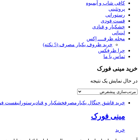
کافی شاپ و آبمیوه
پروتئینی
رستورانی
فست فودی
خشکبار و قنادی
لبنیاتی
مجله ظرفــــ اِکس
خرید ظروف یکبار مصرف (5 نکته)
چرا ظرفِکس
تماس با ما
خرید مینی فورک
در حال نمایش یک نتیجه
خرید قاشق چنگال یکبارمصرف
خشکبار و قنادی
رستورانی
فست فود
مینی فورک
خرید