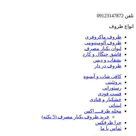
تلفن 09123147872
انواع ظروف
ظروف ماکروفری
ظروف آلومینیومی
لیوان یکبار مصرف
قاشق چنگال و کارد
بشقاب و دیس
ظروف در دار
کافی شاپ و آبمیوه
پروتئینی
رستورانی
فست فودی
خشکبار و قنادی
لبنیاتی
مجله ظرفــــ اِکس
خرید ظروف یکبار مصرف (5 نکته)
چرا ظرفِکس
تماس با ما