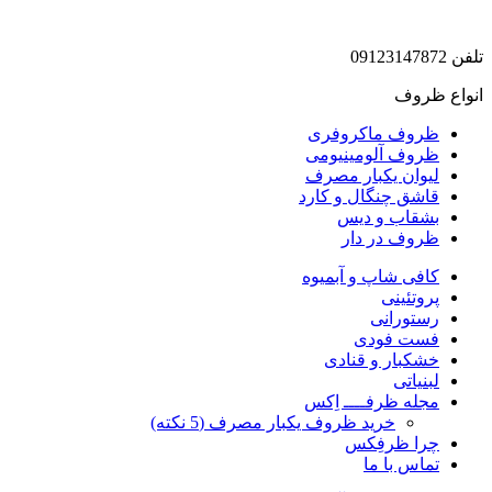
تلفن 09123147872
انواع ظروف
ظروف ماکروفری
ظروف آلومینیومی
لیوان یکبار مصرف
قاشق چنگال و کارد
بشقاب و دیس
ظروف در دار
کافی شاپ و آبمیوه
پروتئینی
رستورانی
فست فودی
خشکبار و قنادی
لبنیاتی
مجله ظرفــــ اِکس
خرید ظروف یکبار مصرف (5 نکته)
چرا ظرفِکس
تماس با ما