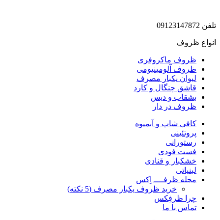
تلفن 09123147872
انواع ظروف
ظروف ماکروفری
ظروف آلومینیومی
لیوان یکبار مصرف
قاشق چنگال و کارد
بشقاب و دیس
ظروف در دار
کافی شاپ و آبمیوه
پروتئینی
رستورانی
فست فودی
خشکبار و قنادی
لبنیاتی
مجله ظرفــــ اِکس
خرید ظروف یکبار مصرف (5 نکته)
چرا ظرفِکس
تماس با ما