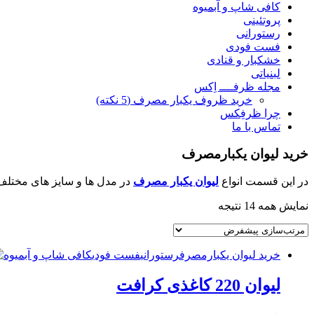
کافی شاپ و آبمیوه
پروتئینی
رستورانی
فست فودی
خشکبار و قنادی
لبنیاتی
مجله ظرفــــ اِکس
خرید ظروف یکبار مصرف (5 نکته)
چرا ظرفِکس
تماس با ما
خرید لیوان یکبارمصرف
در این قسمت انواع
لیوان یکبار مصرف
در مدل ها و سایز های مختل
نمایش همه 14 نتیجه
خرید لیوان یکبارمصرف
رستورانی
فست فودی
کافی شاپ و آبمیوه
لیوان 220 کاغذی کرافت