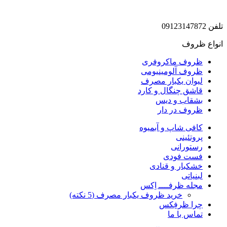
تلفن 09123147872
انواع ظروف
ظروف ماکروفری
ظروف آلومینیومی
لیوان یکبار مصرف
قاشق چنگال و کارد
بشقاب و دیس
ظروف در دار
کافی شاپ و آبمیوه
پروتئینی
رستورانی
فست فودی
خشکبار و قنادی
لبنیاتی
مجله ظرفــــ اِکس
خرید ظروف یکبار مصرف (5 نکته)
چرا ظرفِکس
تماس با ما