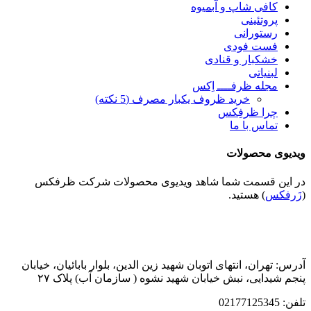
کافی شاپ و آبمیوه
پروتئینی
رستورانی
فست فودی
خشکبار و قنادی
لبنیاتی
مجله ظرفــــ اِکس
خرید ظروف یکبار مصرف (5 نکته)
چرا ظرفِکس
تماس با ما
ویدیوی محصولات
در این قسمت شما شاهد ویدیوی محصولات شرکت ظرفکس
(
زَرفکس
) هستید.
آدرس: تهران، انتهای اتوبان شهید زین الدین، بلوار بابائیان، خیابان
پنجم شیدایی، نبش خیابان شهید نشوه ( سازمان آب) پلاک ۲۷
تلفن: 02177125345