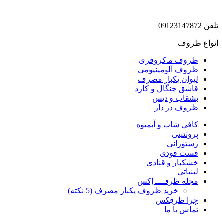
تلفن 09123147872
انواع ظروف
ظروف ماکروفری
ظروف آلومینیومی
لیوان یکبار مصرف
قاشق چنگال و کارد
بشقاب و دیس
ظروف در دار
کافی شاپ و آبمیوه
پروتئینی
رستورانی
فست فودی
خشکبار و قنادی
لبنیاتی
مجله ظرفــــ اِکس
خرید ظروف یکبار مصرف (5 نکته)
چرا ظرفِکس
تماس با ما