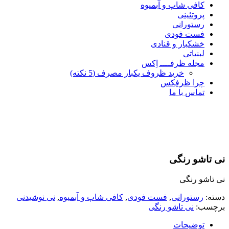
کافی شاپ و آبمیوه
پروتئینی
رستورانی
فست فودی
خشکبار و قنادی
لبنیاتی
مجله ظرفــــ اِکس
خرید ظروف یکبار مصرف (5 نکته)
چرا ظرفِکس
تماس با ما
نی تاشو رنگی
نی تاشو رنگی
دسته:
رستورانی
,
فست فودی
,
کافی شاپ و آبمیوه
,
نی نوشیدنی
برچسب:
نی تاشو رنگی
توضیحات